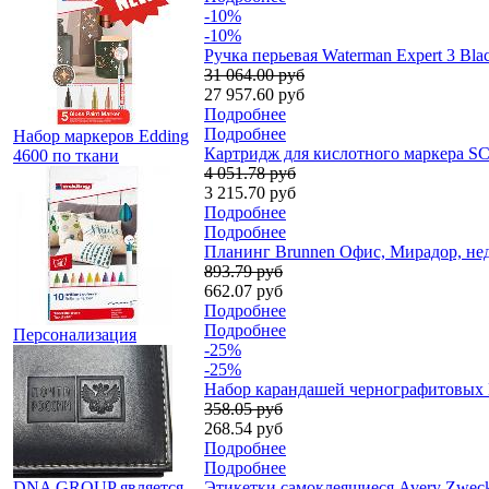
-10%
-10%
Ручка перьевая Waterman Expert 3 Bla
31 064.00 руб
27 957.60 руб
Подробнее
Подробнее
Набор маркеров Edding
Картридж для кислотного маркера SC
4600 по ткани
4 051.78 руб
3 215.70 руб
Подробнее
Подробнее
Планинг Brunnen Офис, Мирадор, нед
893.79 руб
662.07 руб
Подробнее
Подробнее
Персонализация
-25%
-25%
Набор карандашей чернографитовых L
358.05 руб
268.54 руб
Подробнее
Подробнее
DNA GROUP является
Этикетки самоклеящиеся Avery Zweckfo