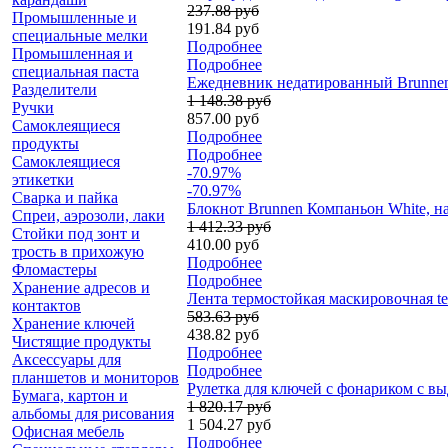
237.88 руб
Промышленные и
191.84 руб
специальные мелки
Подробнее
Промышленная и
Подробнее
специальная паста
Ежедневник недатированный Brunnen 
Разделители
1 148.38 руб
Ручки
857.00 руб
Самоклеящиеся
Подробнее
продукты
Подробнее
Самоклеящиеся
-70.97%
этикетки
-70.97%
Сварка и пайка
Блокнот Brunnen Компаньон White, на р
Спреи, аэрозоли, лаки
1 412.33 руб
Стойки под зонт и
410.00 руб
трость в прихожую
Подробнее
Фломастеры
Подробнее
Хранение адресов и
Лента термостойкая маскировочная tes
контактов
583.63 руб
Хранение ключей
438.82 руб
Чистящие продукты
Подробнее
Аксессуары для
Подробнее
планшетов и мониторов
Рулетка для ключей с фонариком с в
Бумага, картон и
1 820.17 руб
альбомы для рисования
1 504.27 руб
Офисная мебель
Подробнее