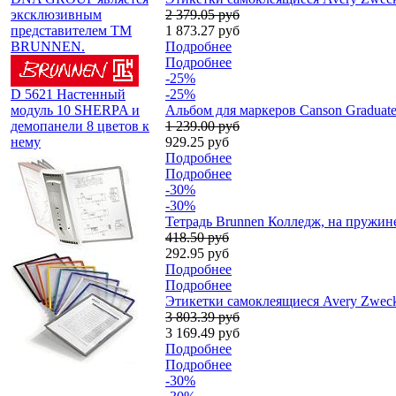
эксклюзивным
2 379.05 руб
представителем TM
1 873.27 руб
BRUNNEN.
Подробнее
Подробнее
-25%
D 5621 Настенный
-25%
модуль 10 SHERPA и
Альбом для маркеров Canson Graduate 
демопанели 8 цветов к
1 239.00 руб
нему
929.25 руб
Подробнее
Подробнее
-30%
-30%
Тетрадь Brunnen Колледж, на пружине
418.50 руб
292.95 руб
Подробнее
Подробнее
Этикетки самоклеящиеся Avery Zweckf
3 803.39 руб
3 169.49 руб
Подробнее
Подробнее
-30%