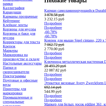
Похожие товары
рамки
Каллиграфия
Карман самоламинирующийся Durable S
Карандаши
3 878.58 руб
Карманы прозрачные
3 232.15 руб
Кейтеринг
Подробнее
Клейкие ленты
Подробнее
Корзины для мусора
-60.78%
Корзины и баки для
-60.78%
мусора
Коврик для мыши Sigel cintano, 220 x
Корректоры для текста
7 062.72 руб
Крепеж
2 770.00 руб
Маркеры
Подробнее
Маркировка на
Подробнее
производстве и складе
Ключница металлическая настенная Du
Настольные аксессуары
28 493.29 руб
Папки и
22 087.82 руб
скоросшиватели
Подробнее
Пиктограммы
Подробнее
Почтовые и офисные
Этикетки меловые Avery Zweckform Liv
весы
692.14 руб
Принтеры для
544.99 руб
маркировки
Подробнее
Промышленные и
Подробнее
специальные
Маркер для белых досок edding 361, 
карандаши