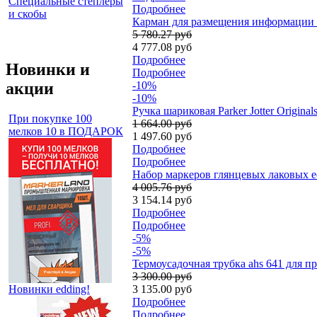
Специальные степлеры
Подробнее
и скобы
Карман для размещения информации 
5 780.27 руб
4 777.08 руб
Подробнее
Новинки и
Подробнее
акции
-10%
-10%
Ручка шариковая Parker Jotter Origin
При покупке 100
1 664.00 руб
мелков 10 в ПОДАРОК
1 497.60 руб
Подробнее
Подробнее
Набор маркеров глянцевых лаковых ed
4 005.76 руб
3 154.14 руб
Подробнее
Подробнее
-5%
-5%
Термоусадочная трубка ahs 641 для пр
3 300.00 руб
Новинки edding!
3 135.00 руб
Подробнее
Подробнее