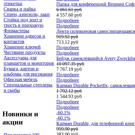
этикетки
Папка для конференций Brunnen Софт, 
Сварка и пайка
6 061.61 руб
Спреи, аэрозоли, лаки
4 557.60 руб
Стойки под зонт и
Подробнее
трость в прихожую
Подробнее
Фломастеры
Лента силиконовая самослипающаяся t
Хранение адресов и
919.92 руб
контактов
713.12 руб
Хранение ключей
Подробнее
Чистящие продукты
Подробнее
Аксессуары для
Бейдж самоклеящийся Avery Zweckform,
планшетов и мониторов
10 097.35 руб
Бумага, картон и
7 767.19 руб
альбомы для рисования
Подробнее
Офисная мебель
Подробнее
Специальные степлеры
Карман Durable Pocketfix, самоклеящ
и скобы
1 792.12 руб
1 544.93 руб
Подробнее
Подробнее
Новинки и
-60.1%
-60.1%
акции
Карман Durable, для телефонной кни
959.90 руб
383.00 руб
При покупке 100