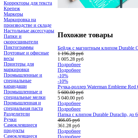
Корректоры для текста
Крепеж
Маркеры
Маркировка на
производстве и складе
Настольные аксессуары
Похожие товары
Папки и
скоросшиватели
Пиктограммы
Бейдж с магнитным клипом Durable Co
Почтовые и офисные
1 196.28 руб
весы
1 005.28 руб
Принтеры для
Подробнее
маркировки
Подробнее
Промышленные и
-10%
специальные
-10%
карандаши
Ручка-роллер Waterman Embleme Red 
Промышленные и
5 600.00 руб
специальные мелки
5 040.00 руб
Промышленная и
Подробнее
специальная паста
Подробнее
Разделители
Папка с клипом Durable Duraclip, до 
Ручки
466.05 руб
Самоклеящиеся
361.28 руб
продукты
Подробнее
Самоклеящиеся
Подробнее