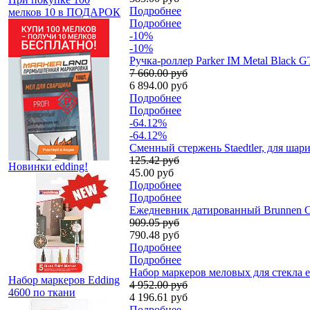
Подробнее
мелков 10 в ПОДАРОК
Подробнее
-10%
-10%
Ручка-роллер Parker IM Metal Black G
7 660.00 руб
6 894.00 руб
Подробнее
Подробнее
-64.12%
-64.12%
Сменный стержень Staedtler, для шар
125.42 руб
Новинки edding!
45.00 руб
Подробнее
Подробнее
Ежедневник датированный Brunnen О
909.05 руб
790.48 руб
Подробнее
Подробнее
Набор маркеров меловых для стекла e
Набор маркеров Edding
4 952.00 руб
4600 по ткани
4 196.61 руб
Подробнее