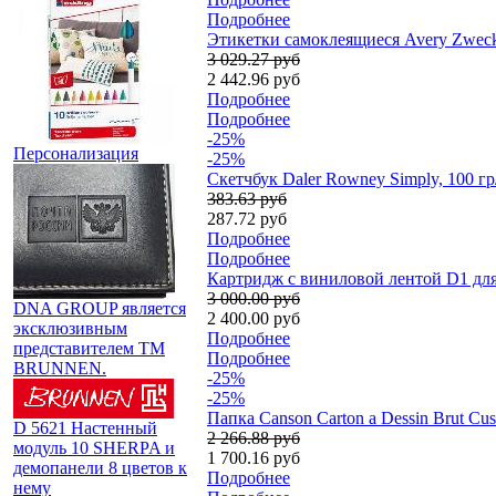
Подробнее
Этикетки самоклеящиеся Avery Zweckf
3 029.27 руб
2 442.96 руб
Подробнее
Подробнее
-25%
Персонализация
-25%
Скетчбук Daler Rowney Simply, 100 гр/
383.63 руб
287.72 руб
Подробнее
Подробнее
Картридж с виниловой лентой D1 для
3 000.00 руб
DNA GROUP является
2 400.00 руб
эксклюзивным
Подробнее
представителем TM
Подробнее
BRUNNEN.
-25%
-25%
Папка Canson Carton a Dessin Brut Cus
D 5621 Настенный
2 266.88 руб
модуль 10 SHERPA и
1 700.16 руб
демопанели 8 цветов к
Подробнее
нему