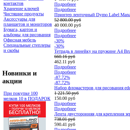
контактов
Подробнее
Хранение ключей
Подробнее
Чистящие продукты
Принтер ленточный Dymo Label Manage
Аксессуары для
52 800.00 руб
планшетов и мониторов
40 000.00 руб
Бумага, картон и
Подробнее
альбомы для рисования
Подробнее
Офисная мебель
-30%
Специальные степлеры
-30%
и скобы
Тетрадь в линейку на пружине А4 Bru
660.16 руб
462.11 руб
Подробнее
Новинки и
Подробнее
-87.72%
акции
-87.72%
Набор фломастеров для рисования edd
1 221.50 руб
При покупке 100
150.00 руб
мелков 10 в ПОДАРОК
Подробнее
Подробнее
Лента двусторонняя для крепления зер
738.01 руб
590.41 руб
Подробнее