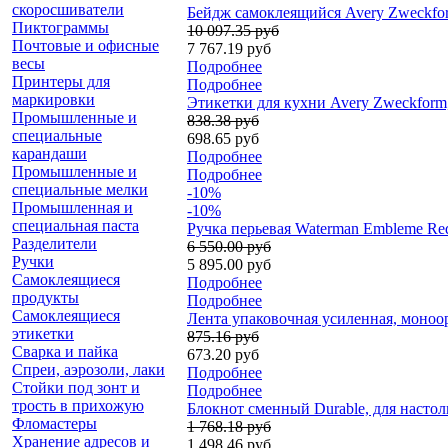
скоросшиватели
Бейдж самоклеящийся Avery Zweckform,
Пиктограммы
10 097.35 руб
Почтовые и офисные
7 767.19 руб
весы
Подробнее
Принтеры для
Подробнее
маркировки
Этикетки для кухни Avery Zweckform, 
Промышленные и
838.38 руб
специальные
698.65 руб
карандаши
Подробнее
Промышленные и
Подробнее
специальные мелки
-10%
Промышленная и
-10%
специальная паста
Ручка перьевая Waterman Embleme Re
Разделители
6 550.00 руб
Ручки
5 895.00 руб
Самоклеящиеся
Подробнее
продукты
Подробнее
Самоклеящиеся
Лента упаковочная усиленная, моноо
этикетки
875.16 руб
Сварка и пайка
673.20 руб
Спреи, аэрозоли, лаки
Подробнее
Стойки под зонт и
Подробнее
трость в прихожую
Блокнот сменный Durable, для настоль
Фломастеры
1 768.18 руб
Хранение адресов и
1 498.46 руб