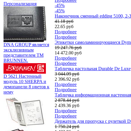
Подробнее
Персонализация
-45%
-45%
Наконечник сменный edding 5100, 2-
41.18 руб
22.65 руб
Подробнее
Подробнее
Этикетки самоламинирующиеся Dymo Х
DNA GROUP является
19 247.76 руб
эксклюзивным
14 472.00 руб
представителем TM
Подробнее
BRUNNEN.
Подробнее
Табличка настольная Durable De Luxe
3 044.09 руб
D 5621 Настенный
2 396.92 руб
модуль 10 SHERPA и
Подробнее
демопанели 8 цветов к
Подробнее
нему
Табличка информационная настенная Du
2 878.44 руб
2 439.36 руб
Подробнее
Подробнее
Держатель для пропуска с рулеткой Du
1 750.24 руб