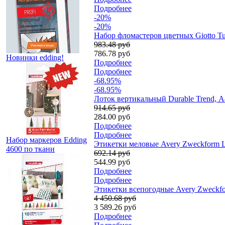
Подробнее
-20%
-20%
Набор фломастеров цветных Giotto Turb
983.48 руб
786.78 руб
Новинки edding!
Подробнее
Подробнее
-68.95%
-68.95%
Лоток вертикальный Durable Trend, А4
914.65 руб
284.00 руб
Подробнее
Подробнее
Набор маркеров Edding
Этикетки меловые Avery Zweckform Liv
4600 по ткани
692.14 руб
544.99 руб
Подробнее
Подробнее
Этикетки всепогодные Avery Zweckfor
4 450.68 руб
3 589.26 руб
Подробнее