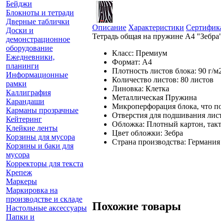
Бейджи
Блокноты и тетради
Дверные таблички
Описание
Характеристики
Сертифик
Доски и
Тетрадь общая на пружине А4 "Зебра
демонстрационное
оборудование
Класс: 
Ежедневники,
Форма
планинги
Плотность листов бло
Информационные
Количество листов: 80 листов
рамки
Линовка: 
Каллиграфия
Металлическая Пру
Карандаши
Микроперфорация блока, что по
Карманы прозрачные
Отверстия для подшивания ли
Кейтеринг
Обложка: Плотный картон, так
Клейкие ленты
Цвет обложки: 
Корзины для мусора
Страна производства: Германия
Корзины и баки для
мусора
Корректоры для текста
Крепеж
Маркеры
Маркировка на
производстве и складе
Похожие товары
Настольные аксессуары
Папки и