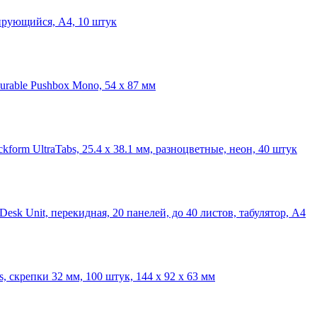
нирующийся, A4, 10 штук
rable Pushbox Mono, 54 х 87 мм
orm UltraTabs, 25.4 х 38.1 мм, разноцветные, неон, 40 штук
Desk Unit, перекидная, 20 панелей, до 40 листов, табулятор, А4
 скрепки 32 мм, 100 штук, 144 x 92 x 63 мм