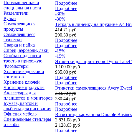
Промышленная и
Подробнее
специальная паста
Подробнее
Разделители
-30%
Ручки
-30%
Самоклеящиеся
Тетрадь в линейку на пружине А4 Br
продукты
414.71 руб
Самоклеящиеся
290.30 руб
этикетки
Подробнее
Сварка и пайка
Подробнее
Спреи, аэрозоли, лаки
-15%
Стойки под зонт и
-15%
трость в прихожую
Этикетки для принтеров Dymo Label W
Фломастеры
1 100.00 руб
Хранение адресов и
935.00 руб
контактов
Подробнее
Хранение ключей
Подробнее
Чистящие продукты
Этикетки самоклеящиеся Avery Zweckf
Аксессуары для
333.72 руб
планшетов и мониторов
280.44 руб
Бумага, картон и
Подробнее
альбомы для рисования
Подробнее
Офисная мебель
Визитница карманная Durable Business
Специальные степлеры
2 831.08 руб
и скобы
2 128.63 руб
Подробнее