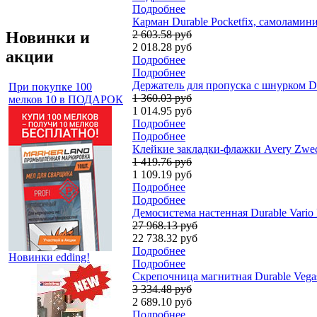
Подробнее
Карман Durable Pocketfix, самолами
Новинки и
2 603.58 руб
2 018.28 руб
акции
Подробнее
Подробнее
Держатель для пропуска с шнурком Du
При покупке 100
1 360.03 руб
мелков 10 в ПОДАРОК
1 014.95 руб
Подробнее
Подробнее
Клейкие закладки-флажки Avery Zweckf
1 419.76 руб
1 109.19 руб
Подробнее
Подробнее
Демосистема настенная Durable Vario 
27 968.13 руб
22 738.32 руб
Подробнее
Новинки edding!
Подробнее
Скрепочница магнитная Durable Vegas,
3 334.48 руб
2 689.10 руб
Подробнее