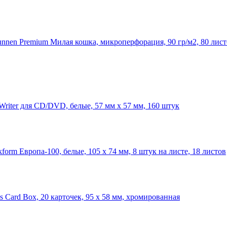
unnen Premium Милая кошка, микроперфорация, 90 гр/м2, 80 лис
riter для CD/DVD, белые, 57 мм х 57 мм, 160 штук
orm Европа-100, белые, 105 х 74 мм, 8 штук на листе, 18 листов
 Card Box, 20 карточек, 95 x 58 мм, хромированная