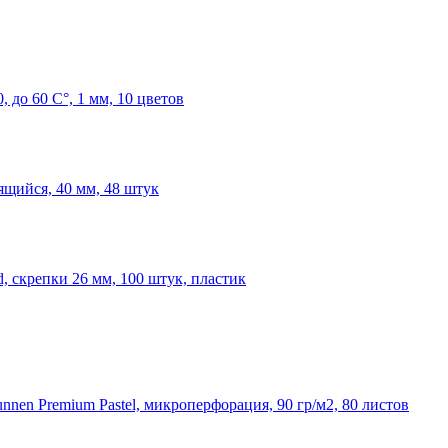
, до 60 С°, 1 мм, 10 цветов
ящийся, 40 мм, 48 штук
, скрепки 26 мм, 100 штук, пластик
nnen Premium Pastel, микроперфорация, 90 гр/м2, 80 листов