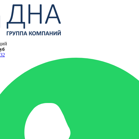
ций
руб
-32