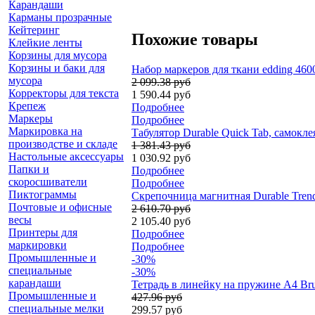
Карандаши
Карманы прозрачные
Кейтеринг
Похожие товары
Клейкие ленты
Корзины для мусора
Корзины и баки для
Набор маркеров для ткани edding 4600
мусора
2 099.38 руб
Корректоры для текста
1 590.44 руб
Крепеж
Подробнее
Маркеры
Подробнее
Маркировка на
Табулятор Durable Quick Tab, самокле
производстве и складе
1 381.43 руб
Настольные аксессуары
1 030.92 руб
Папки и
Подробнее
скоросшиватели
Подробнее
Пиктограммы
Скрепочница магнитная Durable Trend
Почтовые и офисные
2 610.70 руб
весы
2 105.40 руб
Принтеры для
Подробнее
маркировки
Подробнее
Промышленные и
-30%
специальные
-30%
карандаши
Тетрадь в линейку на пружине А4 Bru
Промышленные и
427.96 руб
специальные мелки
299.57 руб