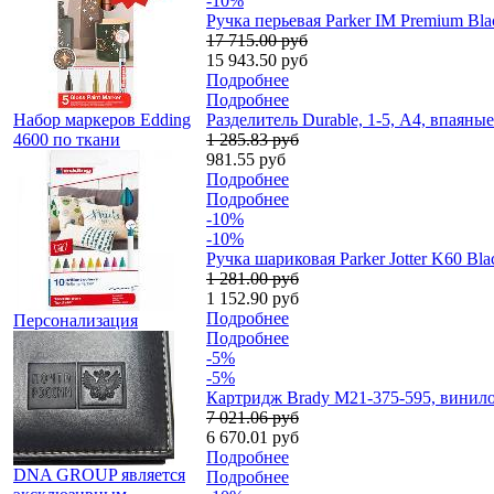
-10%
Ручка перьевая Parker IM Premium Bl
17 715.00 руб
15 943.50 руб
Подробнее
Подробнее
Набор маркеров Edding
Разделитель Durable, 1-5, А4, впаяны
4600 по ткани
1 285.83 руб
981.55 руб
Подробнее
Подробнее
-10%
-10%
Ручка шариковая Parker Jotter K60 B
1 281.00 руб
1 152.90 руб
Подробнее
Персонализация
Подробнее
-5%
-5%
Картридж Brady M21-375-595, винилов
7 021.06 руб
6 670.01 руб
Подробнее
DNA GROUP является
Подробнее