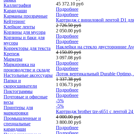
45 372.10 руб
Каллиграфия
Подробнее
Карандаши
Подробнее
Карманы прозрачные
Картридж с виниловой лентой D1 для
Кейтеринг
2 726.50 руб
Клейкие ленты
2 050.00 руб
Корзины для мусора
Подробнее
Корзины и баки для
Подробнее
мусора
Наклейки на стекло двусторонние Aver
Корректоры для текста
4 150.09 руб
Крепеж
3 097.08 руб
Маркеры
Подробнее
Маркировка на
Подробнее
производстве и складе
Лоток вертикальный Durable Optimo, 
Настольные аксессуары
1 337.38 руб
Папки и
1 036.73 руб
скоросшиватели
Подробнее
Пиктограммы
Подробнее
Почтовые и офисные
-5%
весы
-5%
Принтеры для
Картридж brother tze-s651 с лентой 2
маркировки
4 000.00 руб
Промышленные и
3 800.00 руб
специальные
Подробнее
карандаши
Подробнее