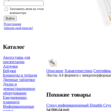
Запомнить меня на этом
компьютере
Регистрация
Забыли свой пароль?
Каталог
Аксессуары для
презентации
Аптечки
Бейджи
Описание
Характеристики
Сертифик
Блокноты и тетради
Листы А4 формата с микроперфорацие
Дверные таблички
Доски и
демонстрационное
оборудование
Похожие товары
Ежедневники,
планинги
Стенд информационный Durable Crysta
Информационные
54 900.24 руб
рамки