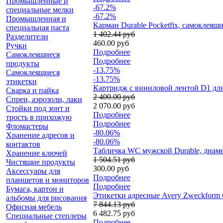
Промышленные и
-67.2%
специальные мелки
-67.2%
Промышленная и
Карман Durable Pocketfix, самоклеящ
специальная паста
1 402.44 руб
Разделители
460.00 руб
Ручки
Подробнее
Самоклеящиеся
Подробнее
продукты
-13.75%
Самоклеящиеся
-13.75%
этикетки
Картридж с виниловой лентой D1 для 
Сварка и пайка
2 400.00 руб
Спреи, аэрозоли, лаки
2 070.00 руб
Стойки под зонт и
Подробнее
трость в прихожую
Подробнее
Фломастеры
-80.06%
Хранение адресов и
-80.06%
контактов
Табличка WC мужской Durable, диаме
Хранение ключей
1 504.51 руб
Чистящие продукты
300.00 руб
Аксессуары для
Подробнее
планшетов и мониторов
Подробнее
Бумага, картон и
Этикетки адресные Avery Zweckform Q
альбомы для рисования
7 844.13 руб
Офисная мебель
6 482.75 руб
Специальные степлеры
Подробнее