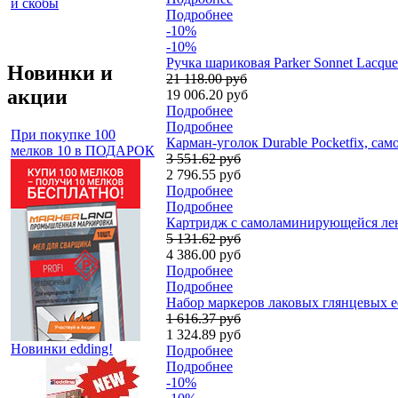
и скобы
Подробнее
-10%
-10%
Ручка шариковая Parker Sonnet Lacqu
Новинки и
21 118.00 руб
акции
19 006.20 руб
Подробнее
Подробнее
При покупке 100
Карман-уголок Durable Pocketfix, са
мелков 10 в ПОДАРОК
3 551.62 руб
2 796.55 руб
Подробнее
Подробнее
Картридж c самоламинирующейся лент
5 131.62 руб
4 386.00 руб
Подробнее
Подробнее
Набор маркеров лаковых глянцевых ed
1 616.37 руб
1 324.89 руб
Новинки edding!
Подробнее
Подробнее
-10%