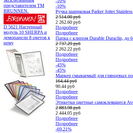
эксклюзивным
-10%
представителем TM
-10%
BRUNNEN.
Ручка шариковая Parker Jotter Stainl
2 514.00 руб
2 262.60 руб
D 5621 Настенный
Подробнее
модуль 10 SHERPA и
Подробнее
демопанели 8 цветов к
Папка с клипом Durable Duraclip, до 
нему
2 737.29 руб
2 262.22 руб
Подробнее
Подробнее
-45%
-45%
Мaркер смываемый для глянцевых пов
164.44 руб
90.44 руб
Подробнее
Подробнее
Этикетки цветные самоклеящиеся Aver
2 883.98 руб
2 444.05 руб
Подробнее
Подробнее
-69.21%