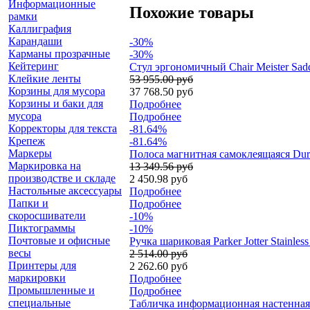
Информационные
Похожие товары
рамки
Каллиграфия
Карандаши
-30%
Карманы прозрачные
-30%
Кейтеринг
Стул эргономичный Chair Meister Sadd
Клейкие ленты
53 955.00 руб
Корзины для мусора
37 768.50 руб
Корзины и баки для
Подробнее
мусора
Подробнее
Корректоры для текста
-81.64%
Крепеж
-81.64%
Маркеры
Полоса магнитная самоклеящаяся Dura
Маркировка на
13 349.56 руб
производстве и складе
2 450.98 руб
Настольные аксессуары
Подробнее
Папки и
Подробнее
скоросшиватели
-10%
Пиктограммы
-10%
Почтовые и офисные
Ручка шариковая Parker Jotter Stainl
весы
2 514.00 руб
Принтеры для
2 262.60 руб
маркировки
Подробнее
Промышленные и
Подробнее
специальные
Табличка информационная настенная Du