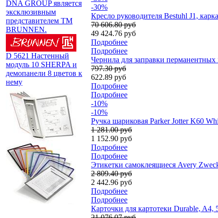
DNA GROUP является
-30%
эксклюзивным
Кресло руководителя Bestuhl J1, карк
представителем TM
70 606.80 руб
BRUNNEN.
49 424.76 руб
Подробнее
Подробнее
D 5621 Настенный
Чернила для заправки перманентных 
модуль 10 SHERPA и
797.30 руб
демопанели 8 цветов к
622.89 руб
нему
Подробнее
Подробнее
-10%
-10%
Ручка шариковая Parker Jotter K60 W
1 281.00 руб
1 152.90 руб
Подробнее
Подробнее
Этикетки самоклеящиеся Avery Zweckfo
2 809.40 руб
2 442.96 руб
Подробнее
Подробнее
Карточки для картотеки Durable, A4, 
21 076.07 руб