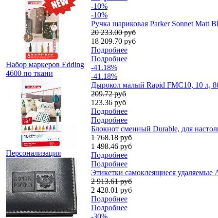
-10%
-10%
Ручка шариковая Parker Sonnet Matt 
20 233.00 руб
18 209.70 руб
Подробнее
Подробнее
Набор маркеров Edding
-41.18%
4600 по ткани
-41.18%
Дырокол малый Rapid FMC10, 10 л, 8
209.72 руб
123.36 руб
Подробнее
Подробнее
Блокнот сменный Durable, для настоль
1 768.18 руб
1 498.46 руб
Персонализация
Подробнее
Подробнее
Этикетки самоклеящиеся удаляемые Av
2 913.61 руб
2 428.01 руб
Подробнее
Подробнее
-30%