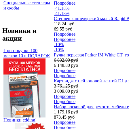
Специальные степлеры
Подробнее
и скобы
-41.18%
-41.18%
Степлер канцелярский малый Rapid Bab
118.24 руб
69.55 руб
Новинки и
Подробнее
акции
Подробнее
-10%
-10%
При покупке 100
Ручка перьевая Parker IM White CT, 
мелков 10 в ПОДАРОК
6 832.00 руб
6 148.80 руб
Подробнее
Подробнее
Картридж с нейлоновой лентой D1 дл
3 761.25 руб
3 009.00 руб
Подробнее
Подробнее
Набор восковой для ремонта мебели ed
1 179.16 руб
873.45 руб
Новинки edding!
Подробнее
Подробнее