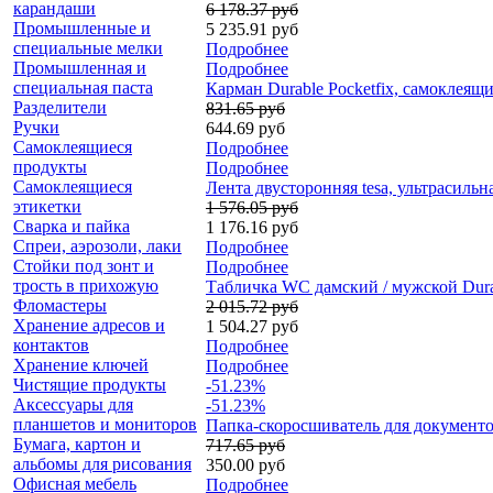
карандаши
6 178.37 руб
Промышленные и
5 235.91 руб
специальные мелки
Подробнее
Промышленная и
Подробнее
специальная паста
Карман Durable Pocketfix, самоклеящи
Разделители
831.65 руб
Ручки
644.69 руб
Самоклеящиеся
Подробнее
продукты
Подробнее
Самоклеящиеся
Лента двусторонняя tesa, ультрасильна
этикетки
1 576.05 руб
Сварка и пайка
1 176.16 руб
Спреи, аэрозоли, лаки
Подробнее
Стойки под зонт и
Подробнее
трость в прихожую
Табличка WC дамский / мужской Durab
Фломастеры
2 015.72 руб
Хранение адресов и
1 504.27 руб
контактов
Подробнее
Хранение ключей
Подробнее
Чистящие продукты
-51.23%
Аксессуары для
-51.23%
планшетов и мониторов
Папка-скоросшиватель для документо
Бумага, картон и
717.65 руб
альбомы для рисования
350.00 руб
Офисная мебель
Подробнее