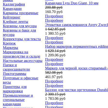
Карандаш Lyra Duo Giant, 10 мм
Каллиграфия
200.88 руб
Карандаши
160.70 руб
Карманы прозрачные
Подробнее
Кейтеринг
Подробнее
Клейкие ленты
Этикетки самоклеящиеся Avery Zweckfo
Корзины для мусора
1 642.85 руб
Корзины и баки для
1 380.55 руб
мусора
Подробнее
Корректоры для текста
Подробнее
Крепеж
Набор маркеров перманентных edding 
Маркеры
1 620.14 руб
Маркировка на
1 209.06 руб
производстве и складе
Подробнее
Настольные аксессуары
Подробнее
Папки и
Маркер для черной доски стираемый e
скоросшиватели
582.08 руб
Пиктограммы
461.97 руб
Почтовые и офисные
Подробнее
весы
Подробнее
Принтеры для
Баллон для чистки оргтехники Durable
маркировки
2 300.15 руб
Промышленные и
1 783.06 руб
специальные
Подробнее
карандаши
Подробнее