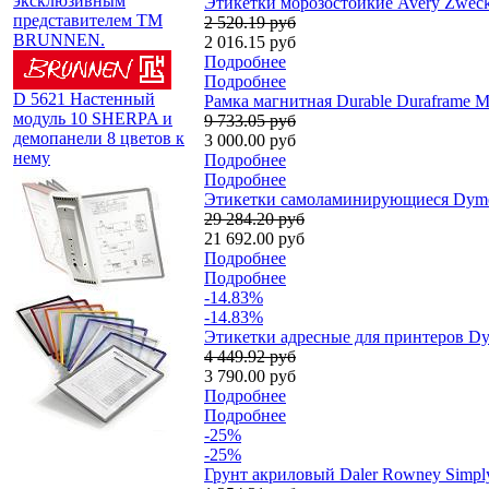
эксклюзивным
Этикетки морозостойкие Avery Zweckfo
представителем TM
2 520.19 руб
BRUNNEN.
2 016.15 руб
Подробнее
Подробнее
D 5621 Настенный
Рамка магнитная Durable Duraframe Ma
модуль 10 SHERPA и
9 733.05 руб
демопанели 8 цветов к
3 000.00 руб
нему
Подробнее
Подробнее
Этикетки самоламинирующиеся Dymo X
29 284.20 руб
21 692.00 руб
Подробнее
Подробнее
-14.83%
-14.83%
Этикетки адресные для принтеров Dymo
4 449.92 руб
3 790.00 руб
Подробнее
Подробнее
-25%
-25%
Грунт акриловый Daler Rowney Simply