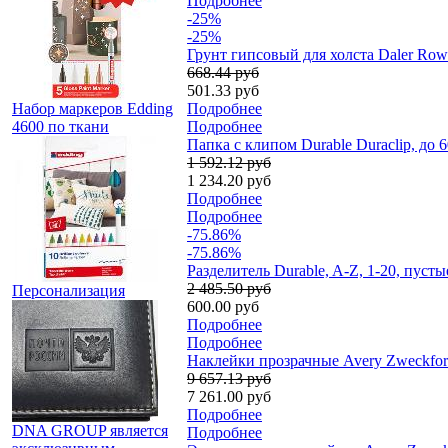
Подробнее
-25%
-25%
Грунт гипсовый для холста Daler Row
668.44 руб
501.33 руб
Набор маркеров Edding
Подробнее
4600 по ткани
Подробнее
Папка с клипом Durable Duraclip, до 
1 592.12 руб
1 234.20 руб
Подробнее
Подробнее
-75.86%
-75.86%
Разделитель Durable, A-Z, 1-20, пуст
2 485.50 руб
Персонализация
600.00 руб
Подробнее
Подробнее
Наклейки прозрачные Avery Zweckform 
9 657.13 руб
7 261.00 руб
Подробнее
DNA GROUP является
Подробнее