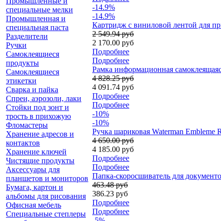
Промышленные и
-14.9%
специальные мелки
-14.9%
Промышленная и
Картридж c виниловой лентой для пр
специальная паста
2 549.94 руб
Разделители
2 170.00 руб
Ручки
Подробнее
Самоклеящиеся
Подробнее
продукты
Рамка информационная самоклеящаяся 
Самоклеящиеся
4 828.25 руб
этикетки
4 091.74 руб
Сварка и пайка
Подробнее
Спреи, аэрозоли, лаки
Подробнее
Стойки под зонт и
-10%
трость в прихожую
-10%
Фломастеры
Ручка шариковая Waterman Embleme 
Хранение адресов и
4 650.00 руб
контактов
4 185.00 руб
Хранение ключей
Подробнее
Чистящие продукты
Подробнее
Аксессуары для
Папка-скоросшиватель для документо
планшетов и мониторов
463.48 руб
Бумага, картон и
386.23 руб
альбомы для рисования
Подробнее
Офисная мебель
Подробнее
Специальные степлеры
-5%