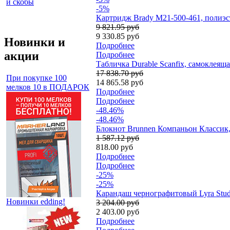
и скобы
-5%
Картридж Brady M21-500-461, полиэст
9 821.95 руб
9 330.85 руб
Новинки и
Подробнее
акции
Подробнее
Табличка Durable Scanfix, самоклеяща
17 838.70 руб
При покупке 100
14 865.58 руб
мелков 10 в ПОДАРОК
Подробнее
Подробнее
-48.46%
-48.46%
Блокнот Brunnen Компаньон Классик, 
1 587.12 руб
818.00 руб
Подробнее
Подробнее
-25%
-25%
Карандаш чернографитовый Lyra Stud
Новинки edding!
3 204.00 руб
2 403.00 руб
Подробнее