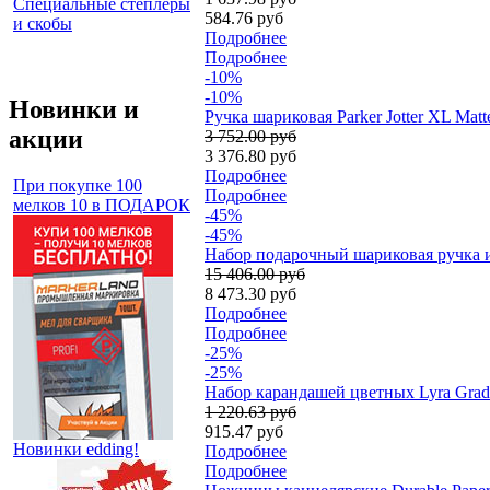
Специальные степлеры
584.76 руб
и скобы
Подробнее
Подробнее
-10%
-10%
Новинки и
Ручка шариковая Parker Jotter XL Ma
акции
3 752.00 руб
3 376.80 руб
Подробнее
При покупке 100
Подробнее
мелков 10 в ПОДАРОК
-45%
-45%
Набор подарочный шариковая ручка и 
15 406.00 руб
8 473.30 руб
Подробнее
Подробнее
-25%
-25%
Набор карандашей цветных Lyra Gradu
1 220.63 руб
915.47 руб
Новинки edding!
Подробнее
Подробнее