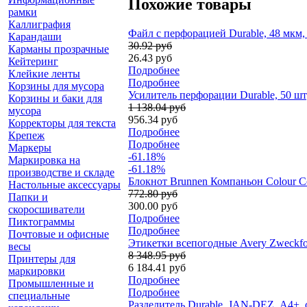
Похожие товары
рамки
Каллиграфия
Файл с перфорацией Durable, 48 мкм
Карандаши
30.92 руб
Карманы прозрачные
26.43 руб
Кейтеринг
Подробнее
Клейкие ленты
Подробнее
Корзины для мусора
Усилитель перфорации Durable, 50 ш
Корзины и баки для
1 138.04 руб
мусора
956.34 руб
Корректоры для текста
Подробнее
Крепеж
Подробнее
Маркеры
-61.18%
Маркировка на
-61.18%
производстве и складе
Блокнот Brunnen Компаньон Colour Code
Настольные аксессуары
772.80 руб
Папки и
300.00 руб
скоросшиватели
Подробнее
Пиктограммы
Подробнее
Почтовые и офисные
Этикетки всепогодные Avery Zweckform
весы
8 348.95 руб
Принтеры для
6 184.41 руб
маркировки
Подробнее
Промышленные и
Подробнее
специальные
Разделитель Durable, JAN-DEZ, А4+, 