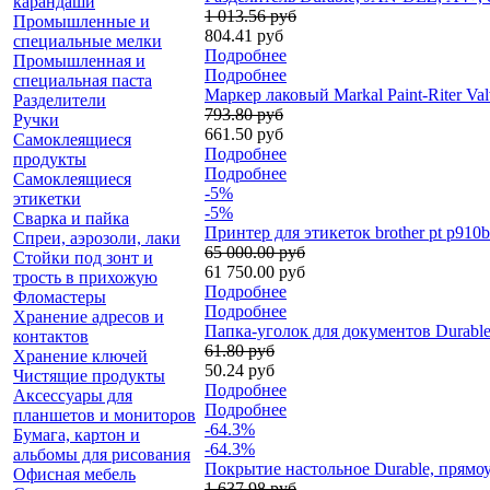
карандаши
1 013.56 руб
Промышленные и
804.41 руб
специальные мелки
Подробнее
Промышленная и
Подробнее
специальная паста
Маркер лаковый Markal Paint-Riter Va
Разделители
793.80 руб
Ручки
661.50 руб
Самоклеящиеся
Подробнее
продукты
Подробнее
Самоклеящиеся
-5%
этикетки
-5%
Сварка и пайка
Принтер для этикеток brother pt p910
Спреи, аэрозоли, лаки
65 000.00 руб
Стойки под зонт и
61 750.00 руб
трость в прихожую
Подробнее
Фломастеры
Подробнее
Хранение адресов и
Папка-уголок для документов Durabl
контактов
61.80 руб
Хранение ключей
50.24 руб
Чистящие продукты
Подробнее
Аксессуары для
Подробнее
планшетов и мониторов
-64.3%
Бумага, картон и
-64.3%
альбомы для рисования
Покрытие настольное Durable, прямо
Офисная мебель
1 637.98 руб