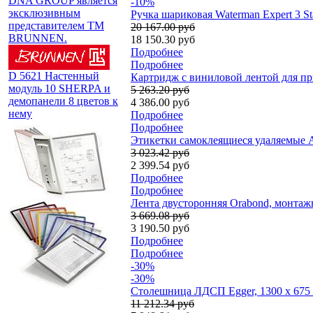
DNA GROUP является
-10%
эксклюзивным
Ручка шариковая Waterman Expert 3 St
представителем TM
20 167.00 руб
BRUNNEN.
18 150.30 руб
Подробнее
Подробнее
D 5621 Настенный
Картридж c виниловой лентой для пр
модуль 10 SHERPA и
5 263.20 руб
демопанели 8 цветов к
4 386.00 руб
нему
Подробнее
Подробнее
Этикетки самоклеящиеся удаляемые Ave
3 023.42 руб
2 399.54 руб
Подробнее
Подробнее
Лента двусторонняя Orabond, монтажн
3 669.08 руб
3 190.50 руб
Подробнее
Подробнее
-30%
-30%
Столешница ЛДСП Egger, 1300 x 675 
11 212.34 руб