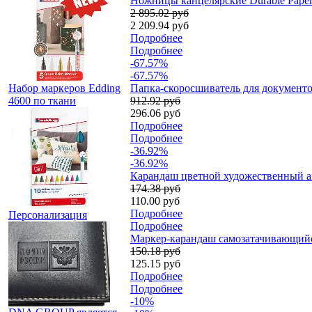
Ножницы канцелярские Durable Paperc
2 895.02 руб
2 209.94 руб
Подробнее
Подробнее
-67.57%
-67.57%
Набор маркеров Edding
Папка-скоросшиватель для документов 
4600 по ткани
912.92 руб
296.06 руб
Подробнее
Подробнее
-36.92%
-36.92%
Карандаш цветной художественный ак
174.38 руб
110.00 руб
Подробнее
Персонализация
Подробнее
Маркер-карандаш самозатачивающийся
150.18 руб
125.15 руб
Подробнее
Подробнее
-10%