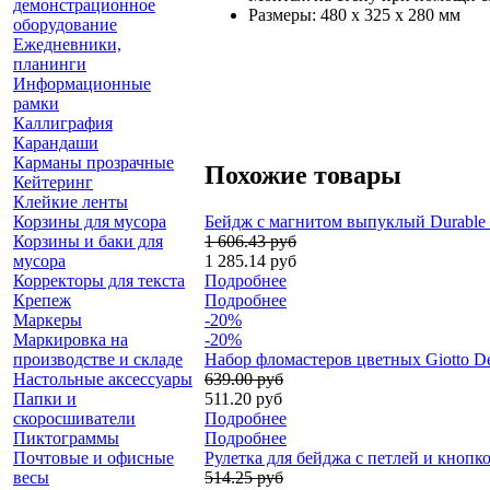
демонстрационное
Размеры: 480 x 325 x 280 мм
оборудование
Ежедневники,
планинги
Информационные
рамки
Каллиграфия
Карандаши
Карманы прозрачные
Похожие товары
Кейтеринг
Клейкие ленты
Корзины для мусора
Бейдж с магнитом выпуклый Durable Cl
Корзины и баки для
1 606.43 руб
мусора
1 285.14 руб
Корректоры для текста
Подробнее
Крепеж
Подробнее
Маркеры
-20%
Маркировка на
-20%
производстве и складе
Набор фломастеров цветных Giotto De
Настольные аксессуары
639.00 руб
Папки и
511.20 руб
скоросшиватели
Подробнее
Пиктограммы
Подробнее
Почтовые и офисные
Рулетка для бейджа с петлей и кнопко
весы
514.25 руб