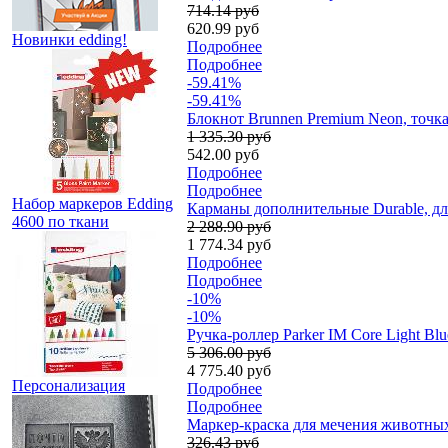
714.14 руб
620.99 руб
Новинки edding!
Подробнее
Подробнее
-59.41%
-59.41%
Блокнот Brunnen Premium Neon, точка, 
1 335.30 руб
542.00 руб
Подробнее
Подробнее
Набор маркеров Edding
Карманы дополнительные Durable, для 
4600 по ткани
2 288.90 руб
1 774.34 руб
Подробнее
Подробнее
-10%
-10%
Ручка-роллер Parker IM Core Light Bl
5 306.00 руб
4 775.40 руб
Персонализация
Подробнее
Подробнее
Маркер-краска для мечения животных M
326.43 руб