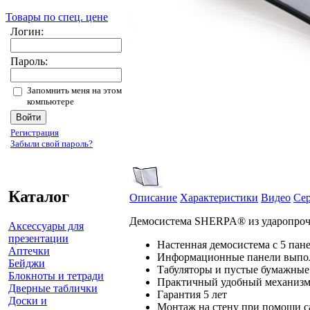
Товары по спец. цене
Логин:
Пароль:
Запомнить меня на этом
компьютере
Регистрация
Забыли свой пароль?
Каталог
Описание
Характеристики
Видео
Се
Демосистема SHERPA® из ударопрочно
Аксессуары для
презентации
Настенная демосистема с 5 п
Аптечки
Информационные панели выполн
Бейджи
Табуляторы и пустые бумажные
Блокноты и тетради
Практичный удобный механизм
Дверные таблички
Гарантия 5 лет
Доски и
Монтаж на стену при помощи са