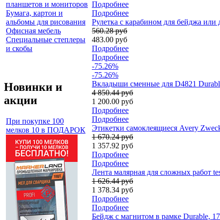
планшетов и мониторов
Подробнее
Бумага, картон и
Подробнее
альбомы для рисования
Рулетка с карабином для бейджа или 
Офисная мебель
560.28 руб
Специальные степлеры
483.00 руб
и скобы
Подробнее
Подробнее
-75.26%
-75.26%
Вкладыши сменные для D4821 Durable 
Новинки и
4 850.44 руб
акции
1 200.00 руб
Подробнее
Подробнее
При покупке 100
Этикетки самоклеящиеся Avery Zweckfo
мелков 10 в ПОДАРОК
1 670.24 руб
1 357.92 руб
Подробнее
Подробнее
Лента малярная для сложных работ tes
1 626.44 руб
1 378.34 руб
Подробнее
Подробнее
Бейдж с магнитом в рамке Durable, 17