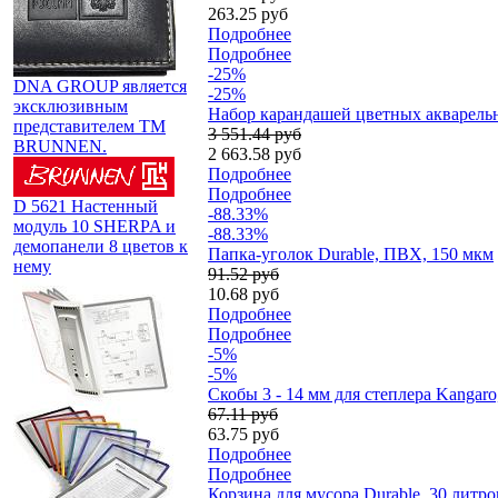
263.25 руб
Подробнее
Подробнее
-25%
DNA GROUP является
-25%
эксклюзивным
Набор карандашей цветных акварельны
представителем TM
3 551.44 руб
BRUNNEN.
2 663.58 руб
Подробнее
Подробнее
D 5621 Настенный
-88.33%
модуль 10 SHERPA и
-88.33%
демопанели 8 цветов к
Папка-уголок Durable, ПВХ, 150 мкм
нему
91.52 руб
10.68 руб
Подробнее
Подробнее
-5%
-5%
Скобы 3 - 14 мм для степлера Kangar
67.11 руб
63.75 руб
Подробнее
Подробнее
Корзина для мусора Durable, 30 литро