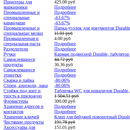
Принтеры для
425.00 руб
маркировки
Подробнее
Промышленные и
Подробнее
специальные
-63.67%
карандаши
-63.67%
Промышленные и
Папка-уголок для документов Durabl
специальные мелки
11.01 руб
Промышленная и
4.00 руб
специальная паста
Подробнее
Разделители
Подробнее
Ручки
Карман подвесной Durable, табулято
Самоклеящиеся
44.72 руб
продукты
36.36 руб
Самоклеящиеся
Подробнее
этикетки
Подробнее
Сварка и пайка
-80.06%
Спреи, аэрозоли, лаки
-80.06%
Стойки под зонт и
Табличка WC для инвалидов Durable, 
трость в прихожую
1 504.51 руб
Фломастеры
300.00 руб
Хранение адресов и
Подробнее
контактов
Подробнее
Хранение ключей
Клип для бейджей поворотный Durab
Чистящие продукты
191.78 руб
Аксессуары для
151.01 руб