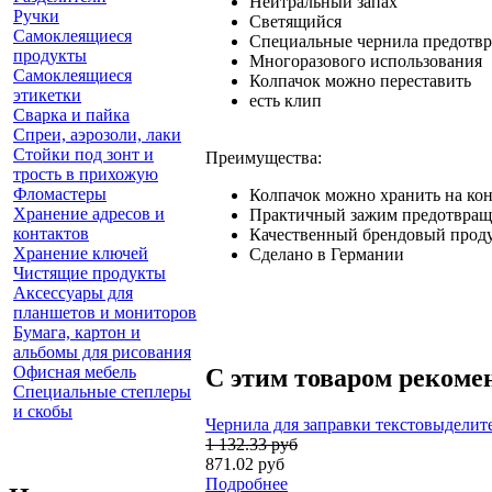
Нейтральный запах
Ручки
Светящийся
Самоклеящиеся
Специальные чернила предотвр
продукты
Многоразового использования
Самоклеящиеся
Колпачок можно переставить
этикетки
есть клип
Сварка и пайка
Спреи, аэрозоли, лаки
Стойки под зонт и
Преимущества:
трость в прихожую
Фломастеры
Колпачок можно хранить на конц
Хранение адресов и
Практичный зажим предотвраща
контактов
Качественный брендовый прод
Хранение ключей
Сделано в Германии
Чистящие продукты
Аксессуары для
планшетов и мониторов
Бумага, картон и
альбомы для рисования
Офисная мебель
С этим товаром рекоме
Специальные степлеры
и скобы
Чернила для заправки текстовыделите
1 132.33 руб
871.02 руб
Подробнее