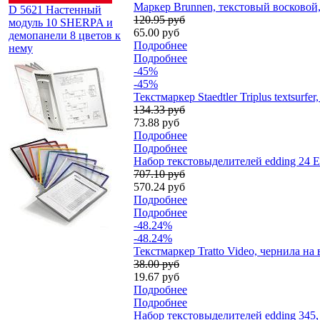
Маркер Brunnen, текстовый восковой,
D 5621 Настенный
120.95 руб
модуль 10 SHERPA и
65.00 руб
демопанели 8 цветов к
Подробнее
нему
Подробнее
-45%
-45%
Текстмаркер Staedtler Triplus textsurfe
134.33 руб
73.88 руб
Подробнее
Подробнее
Набор текстовыделителей edding 24 E
707.10 руб
570.24 руб
Подробнее
Подробнее
-48.24%
-48.24%
Текстмаркер Tratto Video, чернила на 
38.00 руб
19.67 руб
Подробнее
Подробнее
Набор текстовыделителей edding 345,