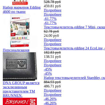
528.78 руб
459.81 руб
Набор маркеров Edding
Подробнее
4600 по ткани
Подробнее
-61.77%
-61.77%
Текстовыделитель edding 7 Mini, ско
62.78 руб
24.00 руб
Подробнее
Подробнее
Текстовыделитель edding 24 EcoLine,
Персонализация
182.83 руб
138.51 руб
Подробнее
Подробнее
-45%
-45%
Набор текстовыделителей Staedtler, 
884.93 руб
DNA GROUP является
486.71 руб
эксклюзивным
Подробнее
представителем TM
Подробнее
BRUNNEN.
-46.26%
-46.26%