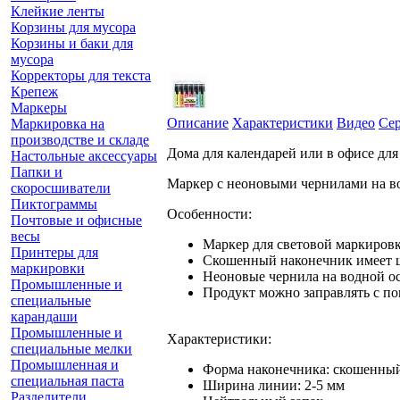
Клейкие ленты
Корзины для мусора
Корзины и баки для
мусора
Корректоры для текста
Крепеж
Маркеры
Описание
Характеристики
Видео
Се
Маркировка на
производстве и складе
Дома для календарей или в офисе для
Настольные аксессуары
Папки и
Маркер с неоновыми чернилами на вод
скоросшиватели
Пиктограммы
Особенности:
Почтовые и офисные
весы
Маркер для световой маркировк
Принтеры для
Скошенный наконечник имеет 
маркировки
Неоновые чернила на водной ос
Промышленные и
Продукт можно заправлять с п
специальные
карандаши
Промышленные и
Характеристики:
специальные мелки
Промышленная и
Форма наконечника: скошенны
специальная паста
Ширина линии: 2-5 мм
Разделители