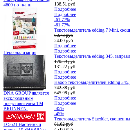
138.51 руб
4600 по ткани
Подробнее
Подробнее
-61.77%
-61.77%
Текстовыделитель edding 7 Mini, ско
62.78 руб
24.00 руб
Подробнее
Подробнее
Персонализация
Текстовыделитель edding 345, запра
170.59 руб
131.22 руб
Подробнее
Подробнее
Набор текстовыделителей edding 345,
742.88 руб
645.98 руб
DNA GROUP является
Подробнее
эксклюзивным
Подробнее
представителем TM
-45%
BRUNNEN.
-45%
Текстовыделитель Staedtler, скошенн
81.82 руб
D 5621 Настенный
45.00 руб
модуль 10 SHERPA и