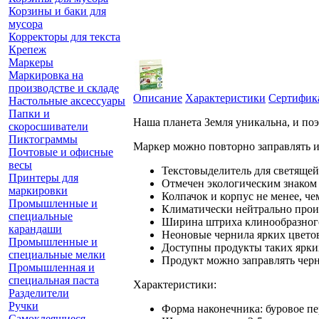
Корзины и баки для
мусора
Корректоры для текста
Крепеж
Маркеры
Маркировка на
производстве и складе
Описание
Характеристики
Сертифик
Настольные аксессуары
Папки и
Наша планета Земля уникальна, и поэ
скоросшиватели
Пиктограммы
Маркер можно повторно заправлять и 
Почтовые и офисные
весы
Текстовыделитель для светящей
Принтеры для
Отмечен экологическим знаком 
маркировки
Колпачок и корпус не менее, ч
Промышленные и
Климатически нейтрально произ
специальные
Ширина штриха клинообразного
карандаши
Неоновые чернила ярких цветов
Промышленные и
Доступны продукты таких ярких
специальные мелки
Продукт можно заправлять черн
Промышленная и
специальная паста
Характеристики:
Разделители
Ручки
Форма наконечника: буровое пе
Самоклеящиеся