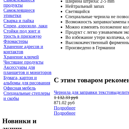
Ширина штриха: 2-5 mm
продукты
Нейтральный запах
Самоклеящиеся
Светящийся
этикетки
Специальные чернила не позвол
Сварка и пайка
Возможность заправки/замены 
Спреи, аэрозоли, лаки
Можно изменять положение ко
Стойки под зонт и
Продукт с легко узнаваемым э
трость в прихожую
Во избежание утери колпачка, 
Фломастеры
Высококачественный фирменны
Хранение адресов и
Произведено в Германии
контактов
Хранение ключей
Чистящие продукты
Аксессуары для
планшетов и мониторов
Бумага, картон и
С этим товаром рекоме
альбомы для рисования
Офисная мебель
Чернила для заправки текстовыделите
Специальные степлеры
1 132.33 руб
и скобы
871.02 руб
Подробнее
Подробнее
Новинки и
акции