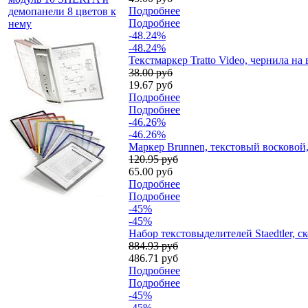
Подробнее
демопанели 8 цветов к
Подробнее
нему
-48.24%
-48.24%
Текстмаркер Tratto Video, чернила на 
38.00 руб
19.67 руб
Подробнее
Подробнее
-46.26%
-46.26%
Маркер Brunnen, текстовый восковой,
120.95 руб
65.00 руб
Подробнее
Подробнее
-45%
-45%
Набор текстовыделителей Staedtler, 
884.93 руб
486.71 руб
Подробнее
Подробнее
-45%
-45%