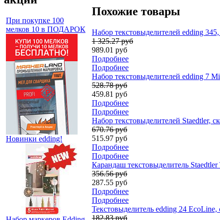
Похожие товары
При покупке 100
мелков 10 в ПОДАРОК
Набор текстовыделителей edding 345,
1 325.27 руб
989.01 руб
Подробнее
Подробнее
Набор текстовыделителей edding 7 Min
528.78 руб
459.81 руб
Подробнее
Подробнее
Набор текстовыделителей Staedtler, 
670.76 руб
515.97 руб
Новинки edding!
Подробнее
Подробнее
Карандаш текстовыделитель Staedtler T
356.56 руб
287.55 руб
Подробнее
Подробнее
Текстовыделитель edding 24 EcoLine,
182.83 руб
Набор маркеров Edding