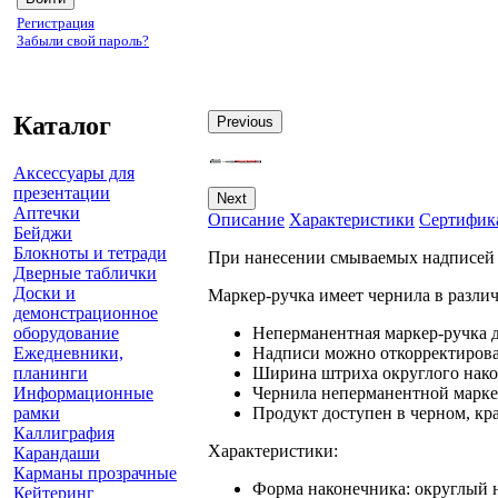
Регистрация
Забыли свой пароль?
Каталог
Previous
Аксессуары для
презентации
Next
Аптечки
Описание
Характеристики
Сертифик
Бейджи
Блокноты и тетради
При нанесении смываемых надписей н
Дверные таблички
Доски и
Маркер-ручка имеет чернила в разли
демонстрационное
оборудование
Неперманентная маркер-ручка д
Ежедневники,
Надписи можно откорректирова
планинги
Ширина штриха округлого нако
Информационные
Чернила неперманентной марке
рамки
Продукт доступен в черном, кр
Каллиграфия
Характеристики:
Карандаши
Карманы прозрачные
Форма наконечника: округлый 
Кейтеринг