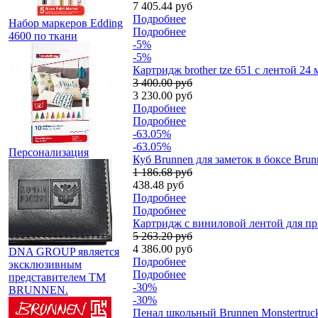
7 405.44 руб
Подробнее
Набор маркеров Edding
Подробнее
4600 по ткани
-5%
-5%
Картридж brother tze 651 с лентой 24
3 400.00 руб
3 230.00 руб
Подробнее
Подробнее
-63.05%
-63.05%
Персонализация
Куб Brunnen для заметок в боксе Brunne
1 186.68 руб
438.48 руб
Подробнее
Подробнее
Картридж c виниловой лентой для пр
5 263.20 руб
4 386.00 руб
DNA GROUP является
Подробнее
эксклюзивным
Подробнее
представителем TM
-30%
BRUNNEN.
-30%
Пенал школьный Brunnen Monstertruck,