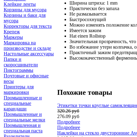
Ширина штриха: 1 mm
Клейкие ленты
Практически без запаха
Корзины для мусора
Не размазывается
Корзины и баки для
Быстросохнущий
мусора
Можно изменять положение ко
Корректоры для текста
Имеется зажим
Крепеж
Hat einen Rollstop
Маркеры
Значительная прозрачность, чт
Маркировка на
Во избежание утери колпачка, 
производстве и складе
Практичный зажим предотвраща
Настольные аксессуары
Высококачественный фирменны
Папки и
скоросшиватели
Пиктограммы
Почтовые и офисные
весы
Принтеры для
Похожие товары
маркировки
Промышленные и
специальные
Этикетки точки круглые самоклеящиес
карандаши
320.26 руб
Промышленные и
276.09 руб
специальные мелки
Подробнее
Промышленная и
Подробнее
специальная паста
Наклейки на стекло двусторонние Ave
Разделители