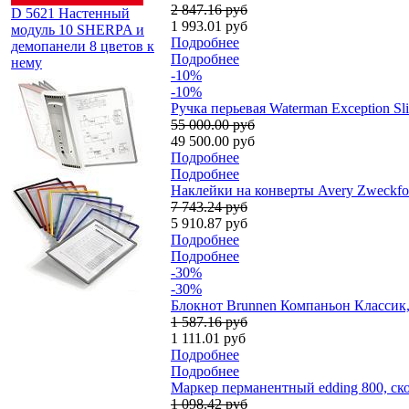
2 847.16 руб
D 5621 Настенный
1 993.01 руб
модуль 10 SHERPA и
Подробнее
демопанели 8 цветов к
Подробнее
нему
-10%
-10%
Ручка перьевая Waterman Exception Sl
55 000.00 руб
49 500.00 руб
Подробнее
Подробнее
Наклейки на конверты Avery Zweckform
7 743.24 руб
5 910.87 руб
Подробнее
Подробнее
-30%
-30%
Блокнот Brunnen Компаньон Классик, н
1 587.16 руб
1 111.01 руб
Подробнее
Подробнее
Маркер перманентный edding 800, ск
1 098.42 руб