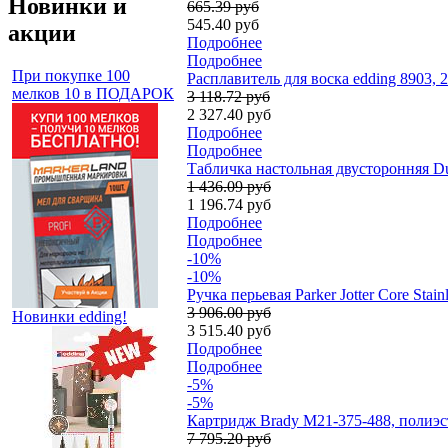
Новинки и
665.39 руб
545.40 руб
акции
Подробнее
Подробнее
При покупке 100
Расплавитель для воска edding 8903, 
мелков 10 в ПОДАРОК
3 118.72 руб
2 327.40 руб
Подробнее
Подробнее
Табличка настольная двусторонняя Dur
1 436.09 руб
1 196.74 руб
Подробнее
Подробнее
-10%
-10%
Ручка перьевая Parker Jotter Core Sta
3 906.00 руб
Новинки edding!
3 515.40 руб
Подробнее
Подробнее
-5%
-5%
Картридж Brady M21-375-488, полиэст
7 795.20 руб