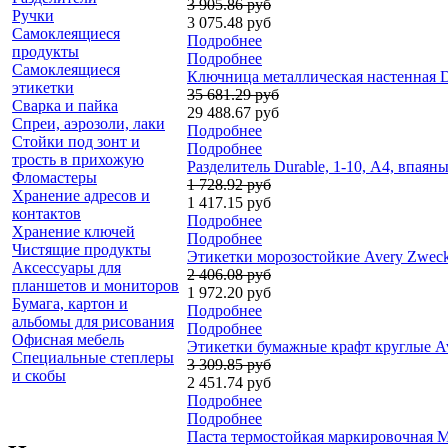
3 905.86 руб
Ручки
3 075.48 руб
Самоклеящиеся
Подробнее
продукты
Подробнее
Самоклеящиеся
Ключница металлическая настенная Du
этикетки
35 681.29 руб
Сварка и пайка
29 488.67 руб
Спреи, аэрозоли, лаки
Подробнее
Стойки под зонт и
Подробнее
трость в прихожую
Разделитель Durable, 1-10, А4, впаян
Фломастеры
1 728.92 руб
Хранение адресов и
1 417.15 руб
контактов
Подробнее
Хранение ключей
Подробнее
Чистящие продукты
Этикетки морозостойкие Avery Zweckfo
Аксессуары для
2 406.08 руб
планшетов и мониторов
1 972.20 руб
Бумага, картон и
Подробнее
альбомы для рисования
Подробнее
Офисная мебель
Этикетки бумажные крафт круглые Ave
Специальные степлеры
3 309.85 руб
и скобы
2 451.74 руб
Подробнее
Подробнее
Паста термостойкая маркировочная Mar