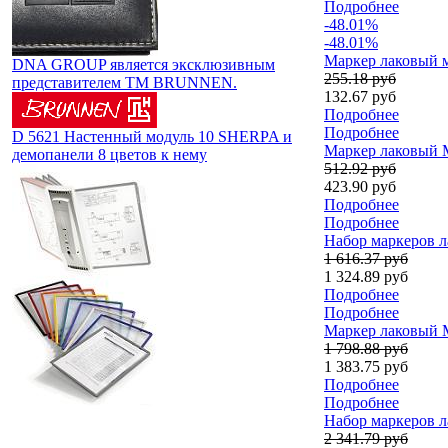
Подробнее
-48.01%
-48.01%
Маркер лаковый м
DNA GROUP является эксклюзивным
255.18 руб
представителем TM BRUNNEN.
132.67 руб
Подробнее
Подробнее
D 5621 Настенный модуль 10 SHERPA и
Маркер лаковый Ma
демопанели 8 цветов к нему
512.92 руб
423.90 руб
Подробнее
Подробнее
Набор маркеров л
1 616.37 руб
1 324.89 руб
Подробнее
Подробнее
Маркер лаковый Ma
1 798.88 руб
1 383.75 руб
Подробнее
Подробнее
Набор маркеров л
2 341.79 руб