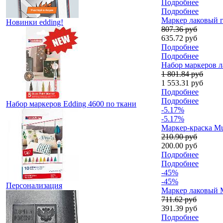
Подробнее
Подробнее
Маркер лаковый г
Новинки edding!
807.36 руб
635.72 руб
Подробнее
Подробнее
Набор маркеров ла
1 801.84 руб
1 553.31 руб
Подробнее
Подробнее
Набор маркеров Edding 4600 по ткани
-5.17%
-5.17%
Маркер-краска Mu
210.90 руб
200.00 руб
Подробнее
Подробнее
-45%
-45%
Персонализация
Маркер лаковый Ma
711.62 руб
391.39 руб
Подробнее