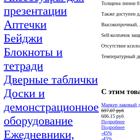
Толщина линии 0
презентации
Также доступен д
Аптечки
Высокопрочный, л
Бейджи
Self-колпачок за
Отсутствие ксило
Блокноты и
Температурный ди
тетради
Дверные таблички
Доски и
С этим тов
демонстрационное
Маркер лаковый д
697.07 руб
606.15 руб
оборудование
Подробнее
Подробнее
Ежедневники,
-45%
-45%