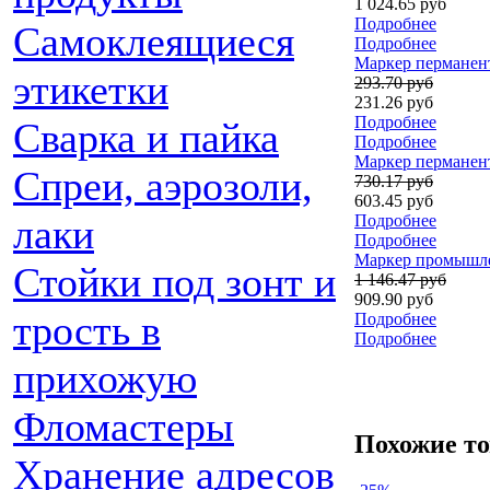
1 024.65 руб
Подробнее
Самоклеящиеся
Подробнее
Маркер перманент
этикетки
293.70 руб
231.26 руб
Подробнее
Сварка и пайка
Подробнее
Маркер перманент
Спреи, аэрозоли,
730.17 руб
603.45 руб
Подробнее
лаки
Подробнее
Маркер промышлен
Стойки под зонт и
1 146.47 руб
909.90 руб
трость в
Подробнее
Подробнее
прихожую
Фломастеры
Похожие т
Хранение адресов