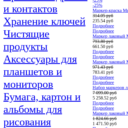
-25%
и контактов
-25%
Маркер-краска Mun
314.05 руб
Хранение ключей
235.54 руб
Подробнее
Чистящие
Подробнее
Маркер лаковый Ma
793.80 руб
продукты
661.50 руб
Подробнее
Аксессуары для
Подробнее
Маркер лаковый Ma
971.43 руб
планшетов и
783.41 руб
Подробнее
мониторов
Подробнее
Набор маркеров л
7 099.00 руб
Бумага, картон и
5 258.52 руб
Подробнее
альбомы для
Подробнее
Маркер лаковый Ma
рисования
1 824.66 руб
1 471.50 руб