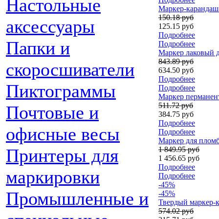
Настольные
Маркер-карандаш 
150.18 руб
аксессуары
125.15 руб
Подробнее
Папки и
Подробнее
Маркер лаковый д
843.89 руб
скоросшиватели
634.50 руб
Подробнее
Пиктограммы
Подробнее
Маркер перманент
511.72 руб
Почтовые и
384.75 руб
Подробнее
офисные весы
Подробнее
Маркер для пломби
1 849.95 руб
Принтеры для
1 456.65 руб
Подробнее
маркировки
Подробнее
-45%
Промышленные и
-45%
Твердый маркер-кр
574.02 руб