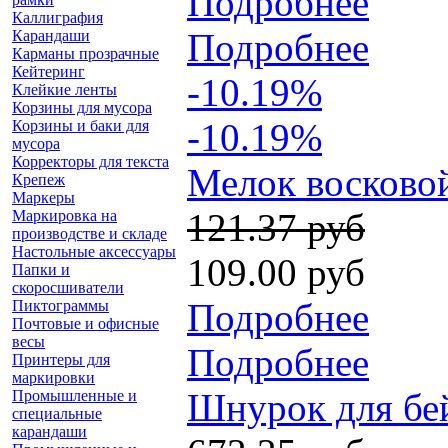
Подробнее
Каллиграфия
Подробнее
Карандаши
Карманы прозрачные
Кейтеринг
-10.19%
Клейкие ленты
Корзины для мусора
-10.19%
Корзины и баки для
мусора
Корректоры для текста
Мелок восковой
Крепеж
Маркеры
121.37 руб
Маркировка на
производстве и складе
Настольные аксессуары
109.00 руб
Папки и
скоросшиватели
Подробнее
Пиктограммы
Почтовые и офисные
весы
Подробнее
Принтеры для
маркировки
Шнурок для бей
Промышленные и
специальные
карандаши