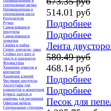
673.35 руб
Промышленные и
специальные мелки
514.01 руб
Промышленная и
специальная паста
Разделители
Подробнее
Ручки
Самоклеящиеся
Подробнее
продукты
Самоклеящиеся
этикетки
Лента двусторо
Сварка и пайка
Спреи, аэрозоли, лаки
580.49 руб
Стойки под зонт и
трость в прихожую
Фломастеры
468.14 руб
Хранение адресов и
контактов
Подробнее
Хранение ключей
Чистящие продукты
Аксессуары для
Подробнее
планшетов и мониторов
Бумага, картон и
Песок для пепе
альбомы для рисования
Офисная мебель
Специальные степлеры