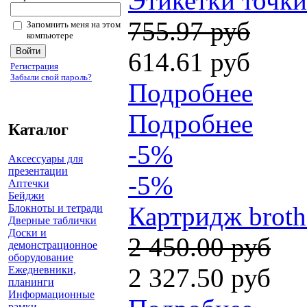
Этикетки точки
755.97 руб
Запомнить меня на этом
компьютере
614.61 руб
Регистрация
Забыли свой пароль?
Подробнее
Подробнее
Каталог
-5%
Аксессуары для
презентации
-5%
Аптечки
Бейджи
Картридж broth
Блокноты и тетради
Дверные таблички
Доски и
2 450.00 руб
демонстрационное
оборудование
2 327.50 руб
Ежедневники,
планинги
Информационные
рамки