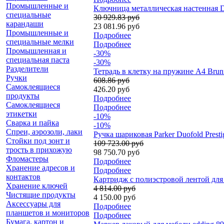
Промышленные и
Ключница металлическая настенная D
специальные
30 929.83 руб
карандаши
23 081.96 руб
Промышленные и
Подробнее
специальные мелки
Подробнее
Промышленная и
-30%
специальная паста
-30%
Разделители
Тетрадь в клетку на пружине А4 Brun
Ручки
608.86 руб
Самоклеящиеся
426.20 руб
продукты
Подробнее
Самоклеящиеся
Подробнее
этикетки
-10%
Сварка и пайка
-10%
Спреи, аэрозоли, лаки
Ручка шариковая Parker Duofold Pres
Стойки под зонт и
109 723.00 руб
трость в прихожую
98 750.70 руб
Фломастеры
Подробнее
Хранение адресов и
Подробнее
контактов
Картридж c полиэстровой лентой для
Хранение ключей
4 814.00 руб
Чистящие продукты
4 150.00 руб
Аксессуары для
Подробнее
планшетов и мониторов
Подробнее
Бумага, картон и