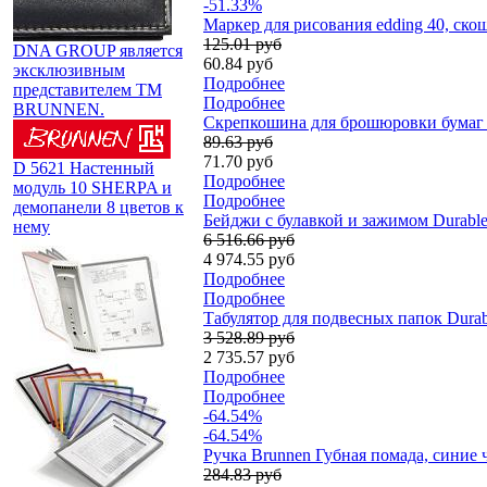
-51.33%
Маркер для рисования edding 40, ско
125.01 руб
DNA GROUP является
60.84 руб
эксклюзивным
Подробнее
представителем TM
Подробнее
BRUNNEN.
Скрепкошина для брошюровки бумаг Du
89.63 руб
71.70 руб
D 5621 Настенный
Подробнее
модуль 10 SHERPA и
Подробнее
демопанели 8 цветов к
Бейджи с булавкой и зажимом Durable,
нему
6 516.66 руб
4 974.55 руб
Подробнее
Подробнее
Табулятор для подвесных папок Durab
3 528.89 руб
2 735.57 руб
Подробнее
Подробнее
-64.54%
-64.54%
Ручка Brunnen Губная помада, синие 
284.83 руб