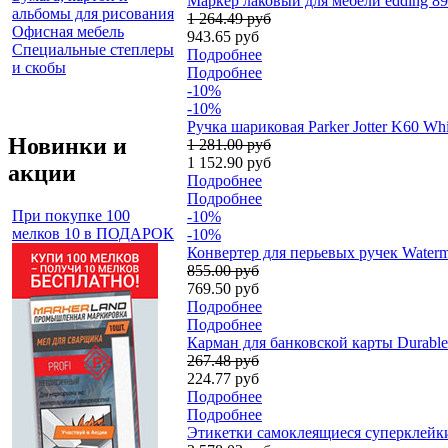
Маркер лаковый для мебели edding 89
альбомы для рисования
1 264.49 руб
Офисная мебель
943.65 руб
Специальные степлеры
Подробнее
и скобы
Подробнее
-10%
-10%
Ручка шариковая Parker Jotter K60 W
Новинки и
1 281.00 руб
1 152.90 руб
акции
Подробнее
Подробнее
При покупке 100
-10%
мелков 10 в ПОДАРОК
-10%
Конвертер для перьевых ручек Water
855.00 руб
769.50 руб
Подробнее
Подробнее
Карман для банковской карты Durable 
267.48 руб
224.77 руб
Подробнее
Подробнее
Этикетки самоклеящиеся суперклейкие