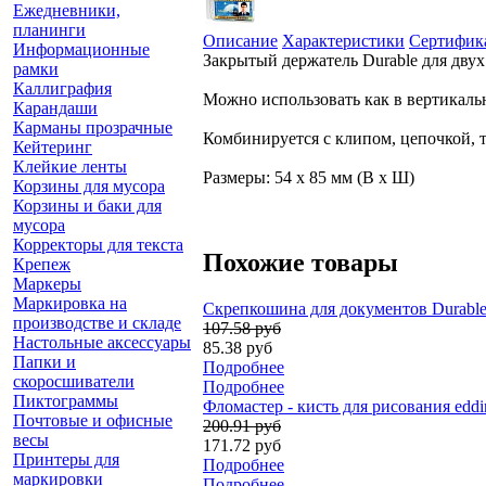
Ежедневники,
планинги
Описание
Характеристики
Сертифик
Информационные
Закрытый держатель Durable для двух
рамки
Каллиграфия
Можно использовать как в вертикальн
Карандаши
Карманы прозрачные
Комбинируется с клипом, цепочкой, 
Кейтеринг
Клейкие ленты
Размеры: 54 x 85 мм (В x Ш)
Корзины для мусора
Корзины и баки для
мусора
Корректоры для текста
Похожие товары
Крепеж
Маркеры
Маркировка на
Скрепкошина для документов Durable,
производстве и складе
107.58 руб
Настольные аксессуары
85.38 руб
Папки и
Подробнее
скоросшиватели
Подробнее
Пиктограммы
Фломастер - кисть для рисования edd
Почтовые и офисные
200.91 руб
весы
171.72 руб
Принтеры для
Подробнее
маркировки
Подробнее