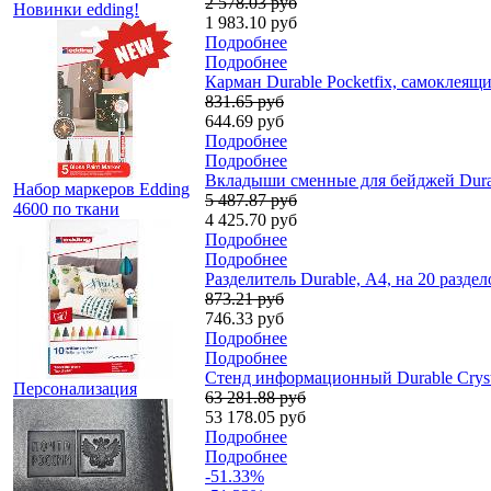
2 578.03 руб
Новинки edding!
1 983.10 руб
Подробнее
Подробнее
Карман Durable Pocketfix, самоклеящи
831.65 руб
644.69 руб
Подробнее
Подробнее
Вкладыши сменные для бейджей Durab
Набор маркеров Edding
5 487.87 руб
4600 по ткани
4 425.70 руб
Подробнее
Подробнее
Разделитель Durable, А4, на 20 разд
873.21 руб
746.33 руб
Подробнее
Подробнее
Стенд информационный Durable Cryst
Персонализация
63 281.88 руб
53 178.05 руб
Подробнее
Подробнее
-51.33%