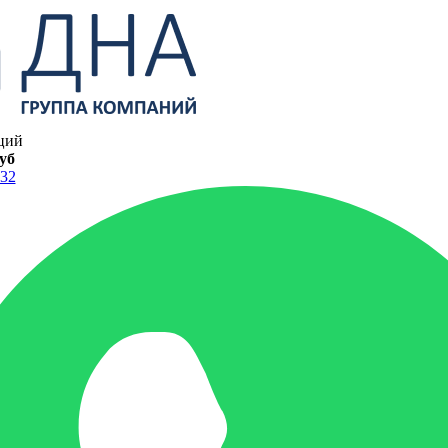
ций
руб
-32