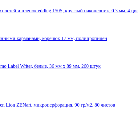
ностей и пленок edding 150S, круглый наконечник, 0.3 мм, 4 цв
паянными карманами, корешок 17 мм, полипропилен
o Label Writer, белые, 36 мм х 89 мм, 260 штук
en Lion ZENart, микроперфорация, 90 гр/м2, 80 листов