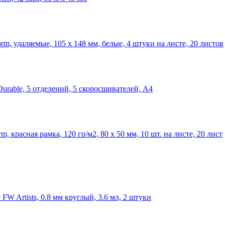
m, удаляемые, 105 х 148 мм, белые, 4 штуки на листе, 20 листов
urable, 5 отделений, 5 скоросшивателей, А4
 красная рамка, 120 гр/м2, 80 х 50 мм, 10 шт. на листе, 20 лист
W Artists, 0.8 мм круглый, 3.6 мл, 2 штуки