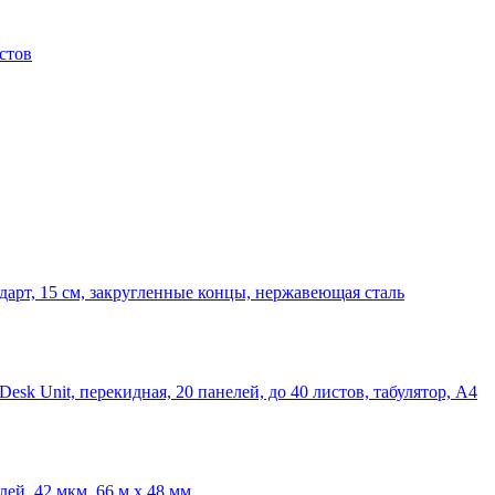
истов
арт, 15 см, закругленные концы, нержавеющая сталь
Desk Unit, перекидная, 20 панелей, до 40 листов, табулятор, А4
лей, 42 мкм, 66 м х 48 мм