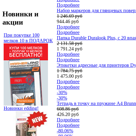
Подробнее
Набор мaркеров для глянцевых поверх
Новинки и
1 246.69 руб
акции
944.46 руб
Подробнее
Подробнее
При покупке 100
Папка Durable Duralook Plus, с 20 в
мелков 10 в ПОДАРОК
2 131.58 руб
1 791.24 руб
Подробнее
Подробнее
Этикетки адресные для принтеров Dym
1 784.75 руб
1 475.00 руб
Подробнее
Подробнее
-30%
-30%
Тетрадь в точку на пружине А4 Brunn
Новинки edding!
608.86 руб
426.20 руб
Подробнее
Подробнее
-80.06%