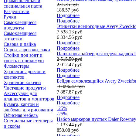
Промышленная и
231.35 руб
специальная паста
186.57 руб
Разделители
Подробнее
Ручки
Подробнее
Самоклеящиеся
Этикетки всепогодные Avery Zweckfor
продукты
7 538.13 руб
Самоклеящиеся
6 334.56 руб
этикетки
Подробнее
Сварка и пайка
Подробнее
Спреи, аэрозоли, лаки
Папка-органайзер для отдела кадров D
Стойки под зонт и
2 515.59 руб
трость в прихожую
2 012.47 руб
Фломастеры
Подробнее
Хранение адресов и
Подробнее
контактов
Бейдж самоклеящийся Avery Zweckform,
Хранение ключей
10 096.47 руб
Чистящие продукты
7 887.87 руб
Аксессуары для
Подробнее
планшетов и мониторов
Подробнее
Бумага, картон и
-25%
альбомы для рисования
-25%
Офисная мебель
Набор маркеров пустых Daler Rowney F
Специальные степлеры
1 133.44 руб
и скобы
850.08 руб
Подробнее