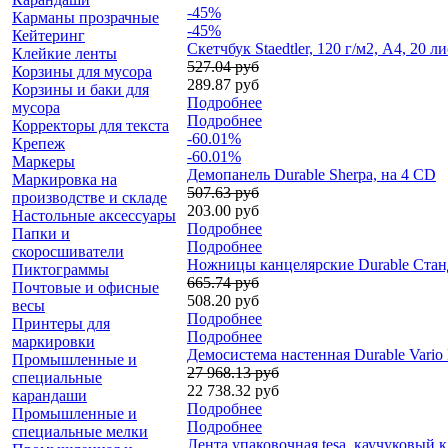
-45%
Карманы прозрачные
-45%
Кейтеринг
Скетчбук Staedtler, 120 г/м2, A4, 20 л
Клейкие ленты
527.04 руб
Корзины для мусора
289.87 руб
Корзины и баки для
Подробнее
мусора
Подробнее
Корректоры для текста
-60.01%
Крепеж
-60.01%
Маркеры
Демопанель Durable Sherpa, на 4 СD
Маркировка на
507.63 руб
производстве и складе
203.00 руб
Настольные аксессуары
Подробнее
Папки и
Подробнее
скоросшиватели
Ножницы канцелярские Durable Станд
Пиктограммы
665.74 руб
Почтовые и офисные
508.20 руб
весы
Подробнее
Принтеры для
Подробнее
маркировки
Демосистема настенная Durable Vario 
Промышленные и
27 968.13 руб
специальные
22 738.32 руб
карандаши
Подробнее
Промышленные и
Подробнее
специальные мелки
Лента упаковочная tesa, каучуковый к