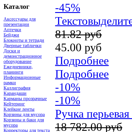
-45%
Каталог
Текстовыделите
Аксессуары для
презентации
Аптечки
81.82 руб
Бейджи
Блокноты и тетради
45.00 руб
Дверные таблички
Доски и
демонстрационное
Подробнее
оборудование
Ежедневники,
Подробнее
планинги
Информационные
рамки
-10%
Каллиграфия
Карандаши
-10%
Карманы прозрачные
Кейтеринг
Клейкие ленты
Ручка перьевая 
Корзины для мусора
Корзины и баки для
18 782.00 руб
мусора
Корректоры для текста