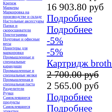
Крепеж
16 903.80 руб
Маркеры
Маркировка на
Подробнее
производстве и складе
Настольные аксессуары
Папки и
Подробнее
скоросшиватели
Пиктограммы
-5%
Почтовые и офисные
весы
Принтеры для
-5%
маркировки
Промышленные и
Картридж broth
специальные
карандаши
Промышленные и
2 700.00 руб
специальные мелки
Промышленная и
2 565.00 руб
специальная паста
Разделители
Ручки
Подробнее
Самоклеящиеся
продукты
Подробнее
Самоклеящиеся
этикетки