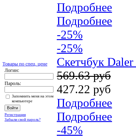
Подробнее
Подробнее
-25%
-25%
Скетчбук Daler 
Товары по спец. цене
Логин:
569.63 руб
Пароль:
427.22 руб
Запомнить меня на этом
Подробнее
компьютере
Подробнее
Регистрация
Забыли свой пароль?
-45%