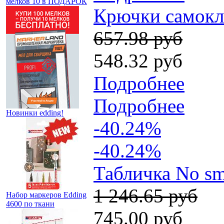
мелков 10 в ПОДАРОК
Крючки самокле
657.98 руб
548.32 руб
Подробнее
Подробнее
Новинки edding!
-40.24%
-40.24%
Табличка No sm
1 246.65 руб
Набор маркеров Edding
4600 по ткани
745.00 руб