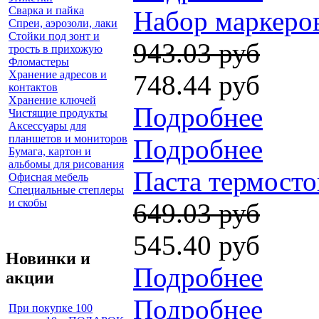
Сварка и пайка
Набор маркеров
Спреи, аэрозоли, лаки
Стойки под зонт и
943.03 руб
трость в прихожую
Фломастеры
Хранение адресов и
748.44 руб
контактов
Хранение ключей
Подробнее
Чистящие продукты
Аксессуары для
планшетов и мониторов
Подробнее
Бумага, картон и
альбомы для рисования
Паста термосто
Офисная мебель
Специальные степлеры
и скобы
649.03 руб
545.40 руб
Новинки и
Подробнее
акции
Подробнее
При покупке 100