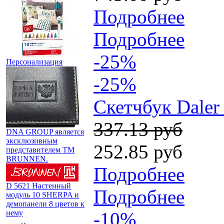
Подробнее
Подробнее
-25%
Персонализация
-25%
Скетчбук Daler
337.13 руб
DNA GROUP является
эксклюзивным
252.85 руб
представителем TM
BRUNNEN.
Подробнее
D 5621 Настенный
Подробнее
модуль 10 SHERPA и
демопанели 8 цветов к
нему
-10%