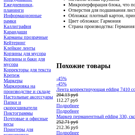
Ежедневники,
Микроперфорация блока
планинги
Отверстия для подшивания ли
Информационные
Обложка: плотный 
рамки
Цвет обложки: Гарм
Каллиграфия
Страна производства: Германия
Карандаши
Карманы прозрачные
Кейтеринг
Клейкие ленты
Корзины для мусора
Корзины и баки для
мусора
Похожие товары
Корректоры для текста
Крепеж
-45%
Маркеры
-45%
Маркировка на
Лента корректирующая edding 7410 cor
производстве и складе
204.13 руб
Настольные аксессуары
112.27 руб
Папки и
Подробнее
скоросшиватели
Подробнее
Пиктограммы
Маркер перманентный edding 330, ск
Почтовые и офисные
252.71 руб
весы
212.36 руб
Принтеры для
Подробнее
маркировки