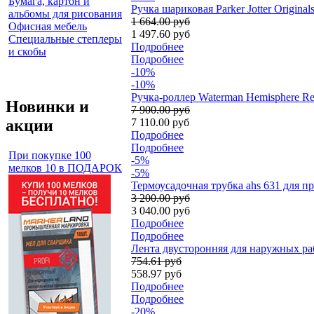
Бумага, картон и
Ручка шариковая Parker Jotter Origin
альбомы для рисования
1 664.00 руб
Офисная мебель
1 497.60 руб
Специальные степлеры
Подробнее
и скобы
Подробнее
-10%
-10%
Ручка-роллер Waterman Hemisphere R
Новинки и
7 900.00 руб
акции
7 110.00 руб
Подробнее
Подробнее
При покупке 100
-5%
мелков 10 в ПОДАРОК
-5%
Термоусадочная трубка ahs 631 для пр
3 200.00 руб
3 040.00 руб
Подробнее
Подробнее
Лента двусторонняя для наружных рабо
754.61 руб
558.97 руб
Подробнее
Подробнее
-20%