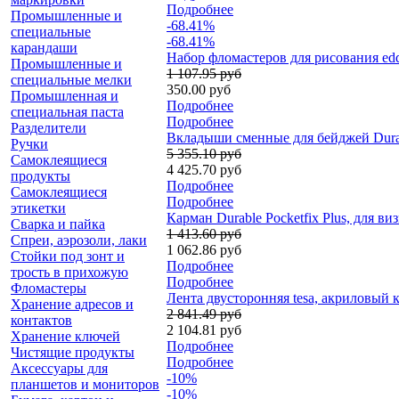
Подробнее
Промышленные и
-68.41%
специальные
-68.41%
карандаши
Набор фломастеров для рисования edd
Промышленные и
1 107.95 руб
специальные мелки
350.00 руб
Промышленная и
Подробнее
специальная паста
Подробнее
Разделители
Вкладыши сменные для бейджей Durab
Ручки
5 355.10 руб
Самоклеящиеся
4 425.70 руб
продукты
Подробнее
Самоклеящиеся
Подробнее
этикетки
Карман Durable Pocketfix Plus, для в
Сварка и пайка
1 413.60 руб
Спреи, аэрозоли, лаки
1 062.86 руб
Стойки под зонт и
Подробнее
трость в прихожую
Подробнее
Фломастеры
Лента двусторонняя tesa, акриловый к
Хранение адресов и
2 841.49 руб
контактов
2 104.81 руб
Хранение ключей
Подробнее
Чистящие продукты
Подробнее
Аксессуары для
-10%
планшетов и мониторов
-10%