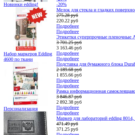
Новинки edding!
-20%
Мелок для стекла и гладких поверхнос
275.28 руб
220.22 руб
Подробнее
Подробнее
Этикетки суперпрочные пленочные Ave
3 701.25 руб
3 163.46 руб
Подробнее
Набор маркеров Edding
Подробнее
4600 по ткани
Подставка для бумажного блока Durabl
2 189.68 руб
1 855.66 руб
Подробнее
Подробнее
Рамка информационная самоклеящаяся
3 846.87 руб
2 892.38 руб
Подробнее
Персонализация
Подробнее
Маркер для лабораторий edding 8014,
471.49 руб
371.25 руб
Подробнее