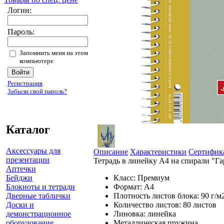
Логин:
Пароль:
Запомнить меня на этом
компьютере
Регистрация
Забыли свой пароль?
Каталог
Аксессуары для
Описание
Характеристики
Сертифик
презентации
Тетрадь в линейку А4 на спирали "Г
Аптечки
Бейджи
Класс: П
Блокноты и тетради
Форма
Дверные таблички
Плотность листов бло
Доски и
Количество листов: 80 листов
демонстрационное
Линовка: л
оборудование
Металлическая пру