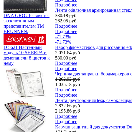
Подробнее
Лента обвязочная армированная стекл
DNA GROUP является
330.18 руб
эксклюзивным
262.05 руб
представителем TM
Подробнее
BRUNNEN.
Подробнее
-71.73%
-71.73%
D 5621 Настенный
Набор фломастеров для рисования edd
модуль 10 SHERPA и
2 051.64 руб
демопанели 8 цветов к
580.00 руб
нему
Подробнее
Подробнее
Чернила для заправки бордмаркеров 
1 262.92 руб
1 035.18 руб
Подробнее
Подробнее
Лента двусторонняя tesa, самоклеящая
2 832.66 руб
2 195.86 руб
Подробнее
Подробнее
Карман защитный для документов Du