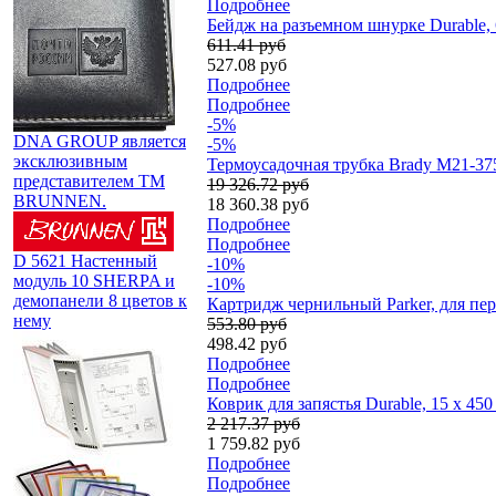
Подробнее
Бейдж на разъемном шнурке Durable, 
611.41 руб
527.08 руб
Подробнее
Подробнее
-5%
DNA GROUP является
-5%
эксклюзивным
Термоусадочная трубка Brady M21-375
представителем TM
19 326.72 руб
BRUNNEN.
18 360.38 руб
Подробнее
Подробнее
D 5621 Настенный
-10%
модуль 10 SHERPA и
-10%
демопанели 8 цветов к
Картридж чернильный Parker, для пе
нему
553.80 руб
498.42 руб
Подробнее
Подробнее
Коврик для запястья Durable, 15 x 450
2 217.37 руб
1 759.82 руб
Подробнее
Подробнее