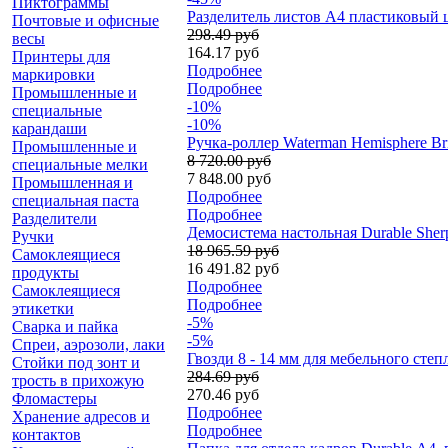
Пиктограммы
Разделитель листов А4 пластиковый ц
Почтовые и офисные
298.49 руб
весы
164.17 руб
Принтеры для
Подробнее
маркировки
Подробнее
Промышленные и
-10%
специальные
-10%
карандаши
Ручка-роллер Waterman Hemisphere Br
Промышленные и
8 720.00 руб
специальные мелки
7 848.00 руб
Промышленная и
Подробнее
специальная паста
Подробнее
Разделители
Демосистема настольная Durable Sher
Ручки
18 965.59 руб
Самоклеящиеся
16 491.82 руб
продукты
Подробнее
Самоклеящиеся
Подробнее
этикетки
-5%
Сварка и пайка
-5%
Спреи, аэрозоли, лаки
Гвозди 8 - 14 мм для мебельного степ
Стойки под зонт и
284.69 руб
трость в прихожую
270.46 руб
Фломастеры
Подробнее
Хранение адресов и
Подробнее
контактов