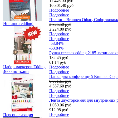
11 446.00 руб
10 301.40 руб
Подробнее
Подробнее
Планинг Brunnen Офис, Софт, экокожа
Новинки edding!
2 825.50 руб
2 224.80 руб
Подробнее
Подробнее
-53.84%
-53.84%
Ручка гелевая edding 2185, резиновая
132.45 руб
61.14 руб
Набор маркеров Edding
Подробнее
4600 по ткани
Подробнее
Папка для конференций Brunnen Софт, 
6 061.61 руб
4 557.60 руб
Подробнее
Подробнее
Лента двусторонняя для внутренних ра
1 059.06 руб
912.98 руб
Подробнее
Персонализация