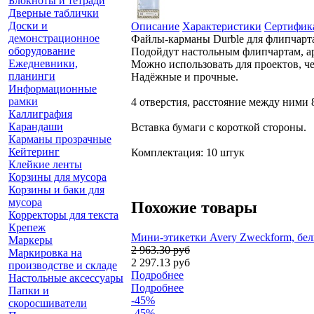
Блокноты и тетради
Дверные таблички
Доски и
Описание
Характеристики
Сертифик
демонстрационное
Файлы-карманы Durble для флипчарт
оборудование
Подойдут настольным флипчартам, ар
Ежедневники,
Можно использовать для проектов, ч
планинги
Надёжные и прочные.
Информационные
рамки
4 отверстия, расстояние между ними 
Каллиграфия
Карандаши
Вставка бумаги с короткой стороны.
Карманы прозрачные
Кейтеринг
Комплектация: 10 штук
Клейкие ленты
Корзины для мусора
Корзины и баки для
мусора
Похожие товары
Корректоры для текста
Крепеж
Мини-этикетки Avery Zweckform, белые
Маркеры
2 963.30 руб
Маркировка на
2 297.13 руб
производстве и складе
Подробнее
Настольные аксессуары
Подробнее
Папки и
-45%
скоросшиватели
-45%