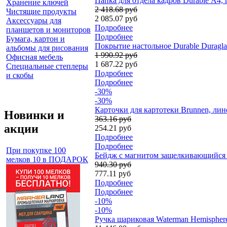
Папка для отдела кадров Durable А4, 
Хранение ключей
2 418.68 руб
Чистящие продукты
2 085.07 руб
Аксессуары для
Подробнее
планшетов и мониторов
Подробнее
Бумага, картон и
Покрытие настольное Durable Duragla
альбомы для рисования
1 990.92 руб
Офисная мебель
1 687.22 руб
Специальные степлеры
Подробнее
и скобы
Подробнее
-30%
-30%
Карточки для картотеки Brunnen, лине
Новинки и
363.16 руб
акции
254.21 руб
Подробнее
Подробнее
При покупке 100
Бейдж с магнитом защелкивающийся D
мелков 10 в ПОДАРОК
940.30 руб
777.11 руб
Подробнее
Подробнее
-10%
-10%
Ручка шариковая Waterman Hemisphere