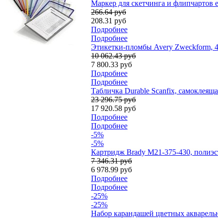
Маркер для скетчинга и флипчартов e
266.64 руб
208.31 руб
Подробнее
Подробнее
Этикетки-пломбы Avery Zweckform, 45.
10 062.43 руб
7 800.33 руб
Подробнее
Подробнее
Табличка Durable Scanfix, самоклеяща
23 296.75 руб
17 920.58 руб
Подробнее
Подробнее
-5%
-5%
Картридж Brady M21-375-430, полиэст
7 346.31 руб
6 978.99 руб
Подробнее
Подробнее
-25%
-25%
Набор карандашей цветных акварельны